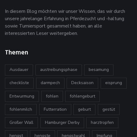
In diesem Blog möchten wir unser Wissen, das wir durch
unsere jahrelange Erfahrung in Pferdezucht und -haltung
sowie Turniersport gesammelt haben, an alle
interessierten Leser weitergeben.
Themen
Ausdauer
austreibungsphase
besamung
checkliste
darmpech
Decksaison
eisprung
Entwurmung
fohlen
fohlengeburt
fohlenmilch
Futterration
geburt
gestüt
Großer Wall
Hamburger Derby
harztropfen
hengst
hengste
hengstwahl
Impfung