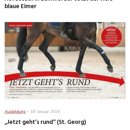
blaue Eimer
Category
Posted
Ausbildung
18. Januar 2019
on
„Jetzt geht’s rund“ (St. Georg)