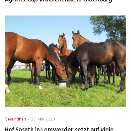
Category
Posted
Gesundheit
23. Mai 2019
on
Hof Sosath in Lemwerder setzt auf viele