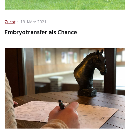
Category
Posted
Zucht
19. März 2021
on
Embryotransfer als Chance