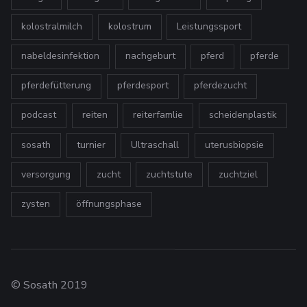
kolostralmilch
kolostrum
Leistungssport
nabeldesinfektion
nachgeburt
pferd
pferde
pferdefütterung
pferdesport
pferdezucht
podcast
reiten
reiterfamlie
scheidenplastik
sosath
turnier
Ultraschall
uterusbiopsie
versorgung
zucht
zuchtstute
zuchtziel
zysten
öffnungsphase
© Sosath 2019