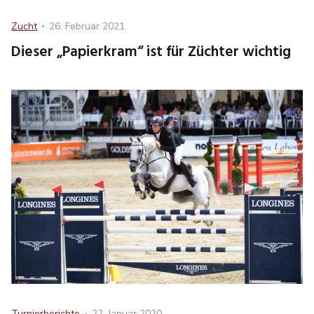
Category
Posted
Zucht
26. Februar 2021
on
Dieser „Papierkram“ ist für Züchter wichtig
Category
Posted
Turnierberichte
22. Januar 2020