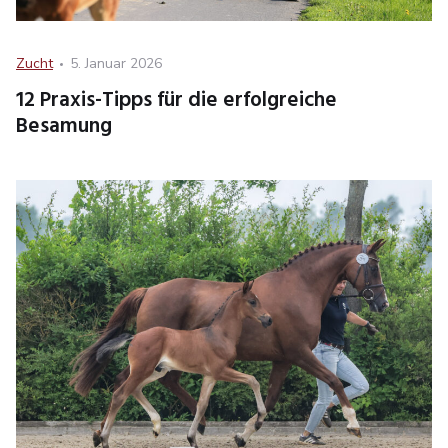
Category
Posted
Zucht
5. Januar 2026
on
12 Praxis-Tipps für die erfolgreiche
Besamung