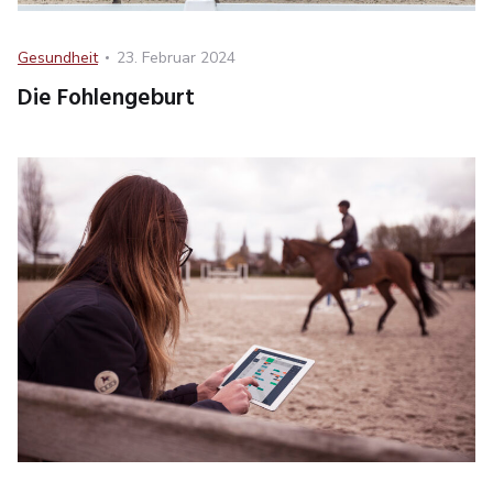
Category
Posted
Gesundheit
23. Februar 2024
on
Die Fohlengeburt