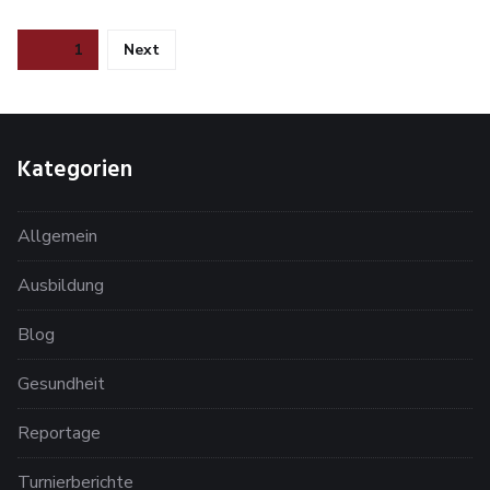
Seitennummerierung
Page
1
Next
der
Beiträge
Kategorien
Allgemein
Ausbildung
Blog
Gesundheit
Reportage
Turnierberichte