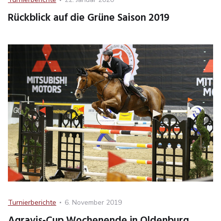
on
Rückblick auf die Grüne Saison 2019
Category
Posted
Turnierberichte
6. November 2019
on
Agravis-Cup Wochenende in Oldenburg