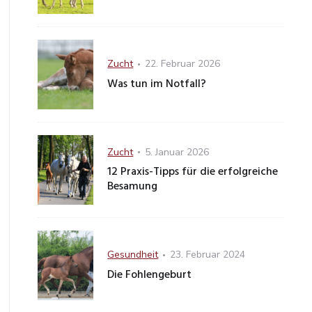
Category
Posted
Zucht
22. Februar 2026
on
Was tun im Notfall?
Category
Posted
Zucht
5. Januar 2026
on
12 Praxis-Tipps für die erfolgreiche
Besamung
Category
Posted
Gesundheit
23. Februar 2024
on
Die Fohlengeburt