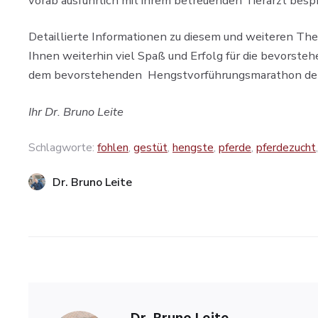
vorab ausführlich mit ihrem betreuenden Tierarzt besp
Detaillierte Informationen zu diesem und weiteren The
Ihnen weiterhin viel Spaß und Erfolg für die bevorst
dem bevorstehenden Hengstvorführungsmarathon der
Ihr Dr. Bruno Leite
Schlagworte:
fohlen
,
gestüt
,
hengste
,
pferde
,
pferdezucht
Dr. Bruno Leite