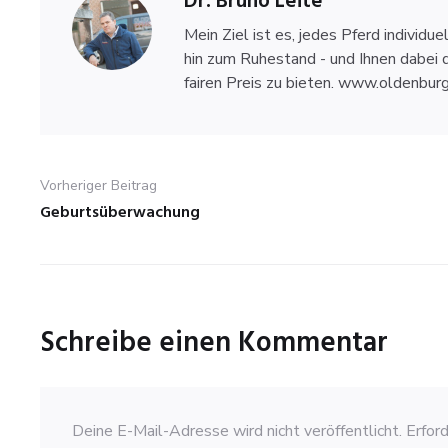
Dr. Bruno Leite
Mein Ziel ist es, jedes Pferd individu
hin zum Ruhestand - und Ihnen dabei 
fairen Preis zu bieten. www.oldenbur
Beitragsnavigation
Vorheriger Beitrag
Geburtsüberwachung
Previous
post:
Schreibe einen Kommentar
Deine E-Mail-Adresse wird nicht veröffentlicht.
Erford