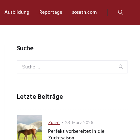
Ausbildung
Reportage
sosath.com
Suche
Search
Sear
for:
Letzte Beiträge
Category
Posted
Zucht
23. März 2026
on
Perfekt vorbereitet in die
Zuchtsaison