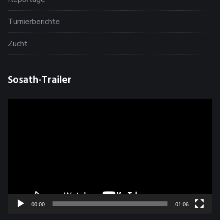
Turnierberichte
Zucht
Sosath-Trailer
Video-
Player
00:00
01:06