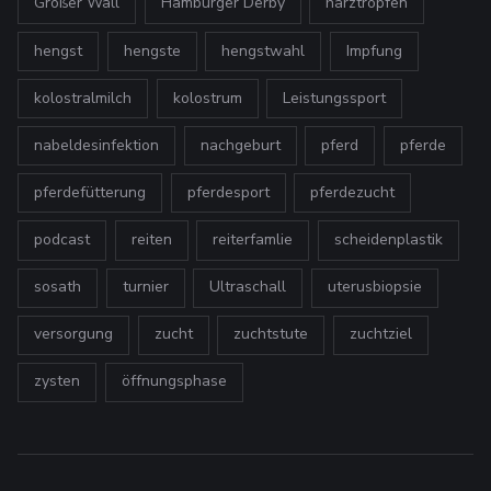
Großer Wall
Hamburger Derby
harztropfen
hengst
hengste
hengstwahl
Impfung
kolostralmilch
kolostrum
Leistungssport
nabeldesinfektion
nachgeburt
pferd
pferde
pferdefütterung
pferdesport
pferdezucht
podcast
reiten
reiterfamlie
scheidenplastik
sosath
turnier
Ultraschall
uterusbiopsie
versorgung
zucht
zuchtstute
zuchtziel
zysten
öffnungsphase