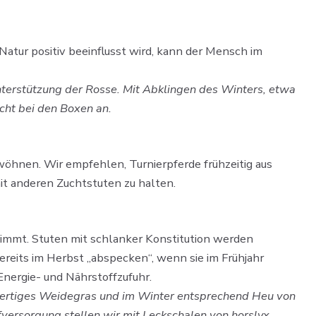
atur positiv beeinflusst wird, kann der Mensch im
terstützung der Rosse. Mit Abklingen des Winters, etwa
icht bei den Boxen an.
wöhnen. Wir empfehlen, Turnierpferde frühzeitig aus
it anderen Zuchtstuten zu halten. ​
ufnimmt. Stuten mit schlanker Konstitution werden
ereits im Herbst „abspecken“, wenn sie im Frühjahr
nergie- und Nährstoffzufuhr.
wertiges Weidegras und im Winter entsprechend Heu von
versorgung stellen wir mit Leckschalen von horslyx