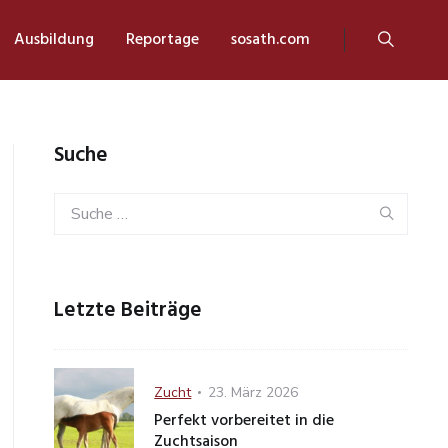
Ausbildung
Reportage
sosath.com
Suche
Search
Sear
for:
Letzte Beiträge
Category
Posted
Zucht
23. März 2026
on
Perfekt vorbereitet in die
Zuchtsaison