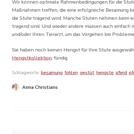
Wir können optimale Rahmenbedingungen für die Stut
Maßnahmen treffen, die eine erfolgreiche Besamung b
die Stute tragend wird. Manche Stuten nehmen beim ers
tragend sind. Und wieder andere müssen auch einfach m
und/oder Ihren Tierarzt, um das Vorgehen bei Problem
Sie haben noch keinen Hengst für Ihre Stute ausgewä
Hengstkollektion
, fündig.
Schlagworte:
besamung
,
fohlen
,
gestüt
,
hengste
,
pferd
,
pf
Anna Christians