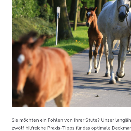
Sie möchten ein Fohlen von Ihrer Stute? Unser langjähr
zwölf hilfreiche Praxis-Tipps für das optimale Deck