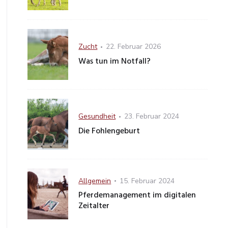
Category
Posted
Zucht
22. Februar 2026
on
Was tun im Notfall?
Category
Posted
Gesundheit
23. Februar 2024
on
Die Fohlengeburt
Category
Posted
Allgemein
15. Februar 2024
on
Pferdemanagement im digitalen
Zeitalter