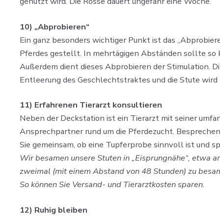
genutzt wird. Die Rosse dauert ungefähr eine Woche.
10) „Abprobieren“
Ein ganz besonders wichtiger Punkt ist das „Abprobiere
Pferdes gestellt. In mehrtägigen Abständen sollte so 
Außerdem dient dieses Abprobieren der Stimulation. Di
Entleerung des Geschlechtstraktes und die Stute wird 
11) Erfahrenen Tierarzt konsultieren
Neben der Deckstation ist ein Tierarzt mit seiner um
Ansprechpartner rund um die Pferdezucht. Besprechen S
Sie gemeinsam, ob eine Tupferprobe sinnvoll ist und s
Wir besamen unsere Stuten in „Eisprungnähe“, etwa am
zweimal (mit einem Abstand von 48 Stunden) zu besamen
So können Sie Versand- und Tierarztkosten sparen.
12) Ruhig bleiben