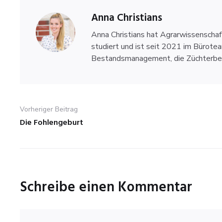
Anna Christians
Anna Christians hat Agrarwissenscha
studiert und ist seit 2021 im Bürote
Bestandsmanagement, die Züchterbetr
Beitragsnavigation
Vorheriger Beitrag
Die Fohlengeburt
Previous
post:
Schreibe einen Kommentar