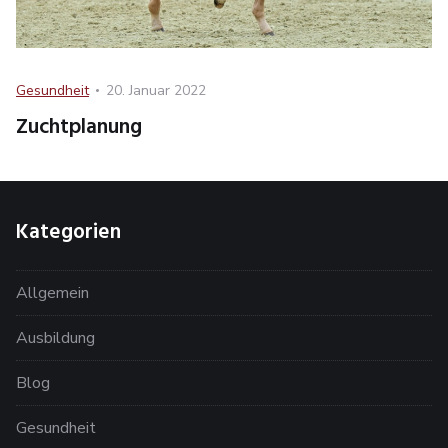
Category
Posted
Gesundheit
20. Januar 2022
on
Zuchtplanung
Kategorien
Allgemein
Ausbildung
Blog
Gesundheit