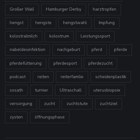
Großer Wall
Hamburger Derby
harztropfen
hengst
hengste
hengstwahl
Impfung
kolostralmilch
kolostrum
Leistungssport
nabeldesinfektion
nachgeburt
pferd
pferde
pferdefütterung
pferdesport
pferdezucht
podcast
reiten
reiterfamlie
scheidenplastik
sosath
turnier
Ultraschall
uterusbiopsie
versorgung
zucht
zuchtstute
zuchtziel
zysten
öffnungsphase