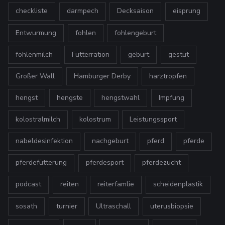
checkliste
darmpech
Decksaison
eisprung
Entwurmung
fohlen
fohlengeburt
fohlenmilch
Futterration
geburt
gestüt
Großer Wall
Hamburger Derby
harztropfen
hengst
hengste
hengstwahl
Impfung
kolostralmilch
kolostrum
Leistungssport
nabeldesinfektion
nachgeburt
pferd
pferde
pferdefütterung
pferdesport
pferdezucht
podcast
reiten
reiterfamlie
scheidenplastik
sosath
turnier
Ultraschall
uterusbiopsie