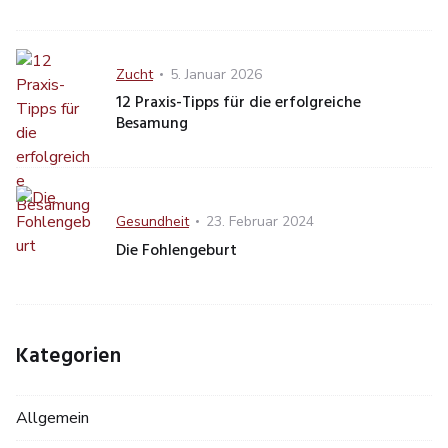
Category
Posted
Zucht
5. Januar 2026
on
12 Praxis-Tipps für die erfolgreiche
Besamung
Category
Posted
Gesundheit
23. Februar 2024
on
Die Fohlengeburt
Kategorien
Allgemein