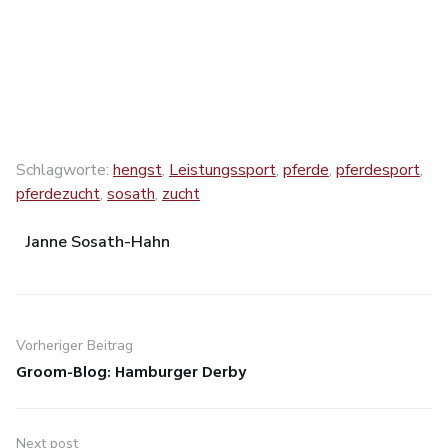
Schlagworte:
hengst
,
Leistungssport
,
pferde
,
pferdesport
,
pferdezucht
,
sosath
,
zucht
Janne Sosath-Hahn
Beitragsnavigation
Vorheriger Beitrag
Groom-Blog: Hamburger Derby
Previous
post:
Next post