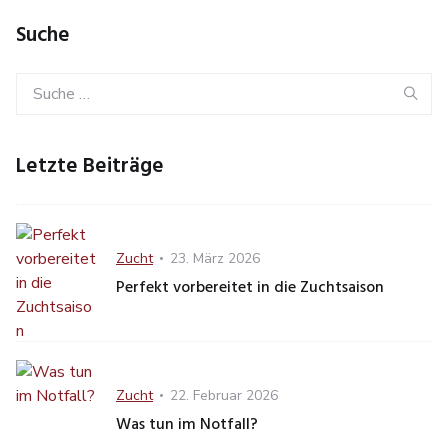
Suche
Search
Se
for:
Letzte Beiträge
Category
Posted
Zucht
23. März 2026
on
Perfekt vorbereitet in die Zuchtsaison
Category
Posted
Zucht
22. Februar 2026
on
Was tun im Notfall?