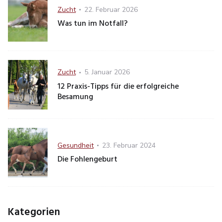
Category
Posted
Zucht
22. Februar 2026
on
Was tun im Notfall?
Category
Posted
Zucht
5. Januar 2026
on
12 Praxis-Tipps für die erfolgreiche
Besamung
Category
Posted
Gesundheit
23. Februar 2024
on
Die Fohlengeburt
Kategorien