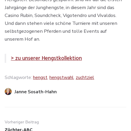
Jahrgänge der Junghengste, in diesem Jahr sind das
Casino Rubin, Soundcheck, Vigotendro und Vivaldos.
Und dann stehen viele schöne Turniere mit unseren
selbstgezogenen Pferden und tolle Events auf
unserem Hof an.
> zu unserer Hengstkollektion
Schlagworte:
hengst
,
hengstwahl
,
zuchtziel
Janne Sosath-Hahn
Beitragsnavigation
Vorheriger Beitrag
Züchter-ABC
Previous