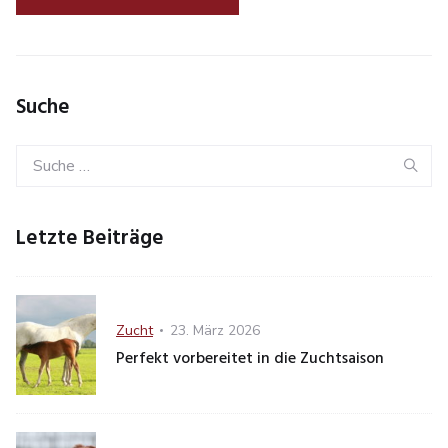
Suche
Search
Se
for:
Letzte Beiträge
Category
Posted
Zucht
23. März 2026
on
Perfekt vorbereitet in die Zuchtsaison