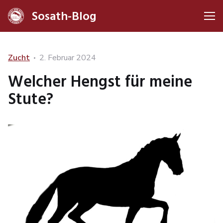
Sosath-Blog
Me
Categories
Posted
Zucht
2. Februar 2024
on
Welcher Hengst für meine
Stute?