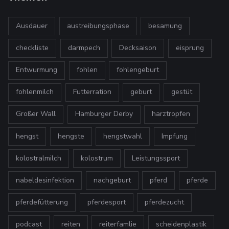
Ausdauer
austreibungsphase
besamung
checkliste
darmpech
Decksaison
eisprung
Entwurmung
fohlen
fohlengeburt
fohlenmilch
Futterration
geburt
gestüt
Großer Wall
Hamburger Derby
harztropfen
hengst
hengste
hengstwahl
Impfung
kolostralmilch
kolostrum
Leistungssport
nabeldesinfektion
nachgeburt
pferd
pferde
pferdefütterung
pferdesport
pferdezucht
podcast
reiten
reiterfamlie
scheidenplastik