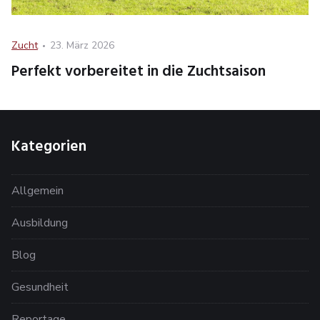
Category
Posted
Zucht
23. März 2026
on
Perfekt vorbereitet in die Zuchtsaison
Kategorien
Allgemein
Ausbildung
Blog
Gesundheit
Reportage