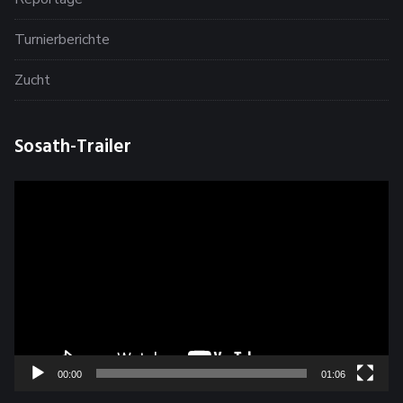
Turnierberichte
Zucht
Sosath-Trailer
Video-
Player
00:00
01:06