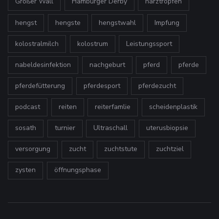
Großer Wall
Hamburger Derby
harztropfen
hengst
hengste
hengstwahl
Impfung
kolostralmilch
kolostrum
Leistungssport
nabeldesinfektion
nachgeburt
pferd
pferde
pferdefütterung
pferdesport
pferdezucht
podcast
reiten
reiterfamlie
scheidenplastik
sosath
turnier
Ultraschall
uterusbiopsie
versorgung
zucht
zuchtstute
zuchtziel
zysten
öffnungsphase