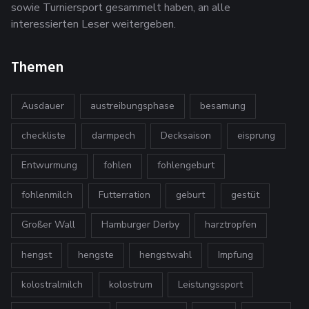
sowie Turniersport gesammelt haben, an alle
interessierten Leser weitergeben.
Themen
Ausdauer
austreibungsphase
besamung
checkliste
darmpech
Decksaison
eisprung
Entwurmung
fohlen
fohlengeburt
fohlenmilch
Futterration
geburt
gestüt
Großer Wall
Hamburger Derby
harztropfen
hengst
hengste
hengstwahl
Impfung
kolostralmilch
kolostrum
Leistungssport